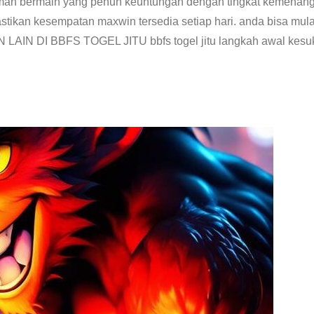
man bermain yang penuh keuntungan dengan tingkat kemenangan
stikan kesempatan maxwin tersedia setiap hari. anda bisa mul
AIN​ DI BBFS TOGEL JITU bbfs togel jitu langkah awal kes