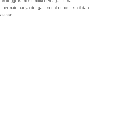
 tinggi. kami memiliki berbagai pilihan
ai bermain hanya dengan modal deposit kecil dan
uksesan
…