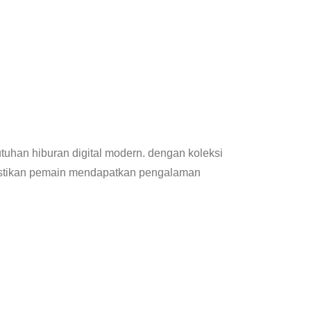
utuhan hiburan digital modern. dengan koleksi
memastikan pemain mendapatkan pengalaman