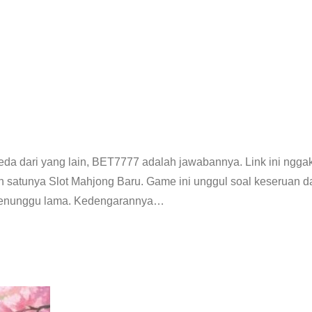
beda dari yang lain, BET7777 adalah jawabannya. Link ini ngga
h satunya Slot Mahjong Baru. Game ini unggul soal keseruan d
menunggu lama. Kedengarannya
…