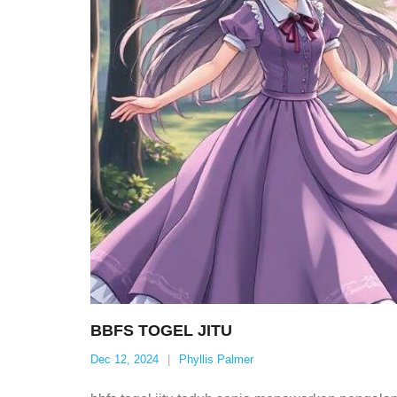
BBFS TOGEL JITU
Dec 12, 2024
Phyllis Palmer