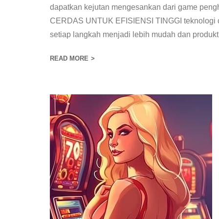
dapatkan kejutan mengesankan dari game pengha
CERDAS UNTUK EFISIENSI TINGGI teknologi cer
setiap langkah menjadi lebih mudah dan produ
READ MORE