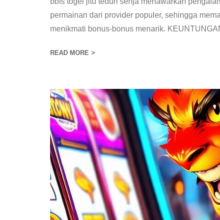
bbfs togel jitu teduh senja menawarkan pengala
permainan dari provider populer, sehingga mema
menikmati bonus-bonus menarik. KEUNTUNGAN L
READ MORE