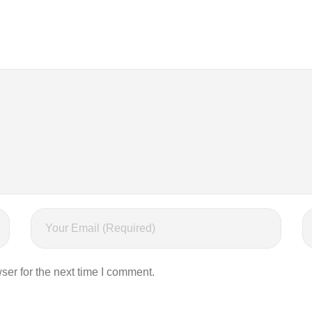
ser for the next time I comment.