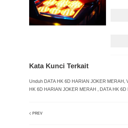
Kata Kunci Terkait
Unduh DATA HK 6D HARIAN JOKER MERAH, Ve
HK 6D HARIAN JOKER MERAH , DATA HK 6D H
PREV