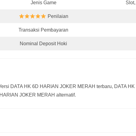
Jenis Game
Slot
Penilaian
Transaksi Pembayaran
Nominal Deposit Hoki
rsi DATA HK 6D HARIAN JOKER MERAH terbaru, DATA HK 6
ARIAN JOKER MERAH alternatif.