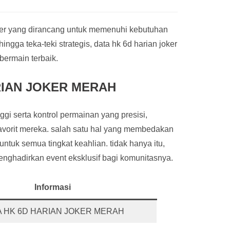
opuler yang dirancang untuk memenuhi kebutuhan
ga teka-teki strategis, data​ hk​​​ 6d harian joker
ermain terbaik.
RIAN JOKER MERAH
nggi serta kontrol permainan yang presisi,
avorit mereka. salah satu hal yang membedakan
untuk semua tingkat keahlian. tidak hanya itu,
menghadirkan event eksklusif bagi komunitasnya.
Informasi
A HK 6D HARIAN JOKER MERAH